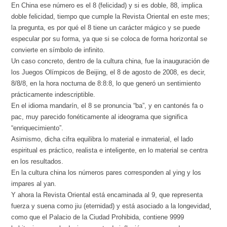
En China ese número es el 8 (felicidad) y si es doble, 88, implica
doble felicidad, tiempo que cumple la Revista Oriental en este mes;
la pregunta, es por qué el 8 tiene un carácter mágico y se puede
especular por su forma, ya que si se coloca de forma horizontal se
convierte en símbolo de infinito.
Un caso concreto, dentro de la cultura china, fue la inauguración de
los Juegos Olímpicos de Beijing, el 8 de agosto de 2008, es decir,
8/8/8, en la hora nocturna de 8:8:8, lo que generó un sentimiento
prácticamente indescriptible.
En el idioma mandarín, el 8 se pronuncia “ba”, y en cantonés fa o
pac, muy parecido fonéticamente al ideograma que significa
“enriquecimiento”.
Asimismo, dicha cifra equilibra lo material e inmaterial, el lado
espiritual es práctico, realista e inteligente, en lo material se centra
en los resultados.
En la cultura china los números pares corresponden al ying y los
impares al yan.
Y ahora la Revista Oriental está encaminada al 9, que representa
fuerza y suena como jiu (eternidad) y está asociado a la longevidad¸
como que el Palacio de la Ciudad Prohibida, contiene 9999