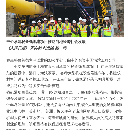
中企承建秘鲁钱凯港项目推动当地经济社会发展
《人民日报》 宋亦然 时元皓 陈一鸣
距离秘鲁首都利马以北约80公里处，由中外合资中国港湾工程公司
——中交第四航务工程有限公司承建的秘鲁钱凯港项目目前正在紧锣密
鼓的建设中。港口，海浪滚滚。 各种大型机械设备隆隆作响，将建筑
材料运送到各个施工现场。 开工三年后，钱凯港码头已初具规模，建
成后将成为中秘务实合作新典范。
钱凯港项目是拉美“一带一路”旗舰项目之一，包括多功能码头、集装箱
码头和基础设施。 钱凯港项目一期将于2021年开工，规划4个泊位，设
计年吞吐量100万标箱，建成后将成为南太平洋沿岸重要的交通枢纽和
物流中心拉丁美洲的。 美洲，极大便利了该地区的进出口贸易。 秘鲁
驻华大使巴拉雷索表示，随着钱凯港的建设，物流和人员的涌入将带来
就业的增加，该项目将有效促进秘鲁经济社会发展。