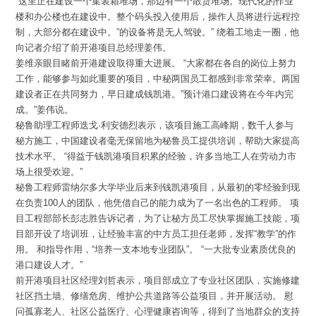
“这里正在建设一个集装箱堆场，那边有一个散货堆场。现代化的作业
楼和办公楼也在建设中。整个码头投入使用后，操作人员将进行远程控
制，大部分都在建设中。”的设备将是无人驾驶。” 绕着工地走一圈，他
向记者介绍了前开港项目总经理姜伟。
姜维亲眼目睹前开港建设取得重大进展。 “大家都在各自的岗位上努力
工作，能够参与如此重要的项目，中秘两国员工都感到非常荣幸。两国
建设者正在共同努力，早日建成钱凯港。”预计港口建设将在今年内完
成。”姜伟说。
秘鲁助理工程师迭戈·利安德烈表示，该项目施工高峰期，数千人参与
秘方施工，中国建设者毫无保留地为秘鲁员工提供培训，帮助大家提高
技术水平。 “得益于钱凯港项目积累的经验，许多当地工人在劳动力市
场上很受欢迎。”
秘鲁工程师雷纳尔多大学毕业后来到钱凯港项目，从最初的零经验到现
在负责100人的团队，他凭借自己的能力成为了一名出色的工程师。 项
目工程部部长彭志胜告诉记者，为了让秘方员工尽快掌握施工技能，项
目部开设了培训班，让经验丰富的中方员工担任老师，发挥“教学”的作
用。 和指导作用，“培养一支本地专业团队”。 “一大批专业素质优良的
港口建设人才。”
前开港项目社区经理刘哲表示，项目部成立了专业社区团队，实施修建
社区挡土墙、修缮危房、维护公共道路等公益项目，并开展活动。 慰
问孤寡老人、社区公益医疗、心理健康咨询等，得到了当地群众的支持