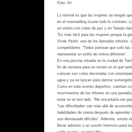
Foto: N+
Lo normal es que las mujeres se tengan qu
en el mermaiding ocurre todo lo contrario.
se visten con colas de pez y en Taiwán han 
“Es más fácil para las mujeres porque la gen
Vivek Hsieh, uno de los llamados tritones. 
competidores: “Todos piensan que sólo las
representar un estilo de sirena diferente”.
En una piscina situada en la ciudad de Taich
fin de semana para un torneo en el que tamb
colocan sus colas decoradas con estampados,
agua y ya se lanzan para danzar sumergidos
Como en todo evento deportivo, cuentan con
movimientos de los tritones en una pantalla.
estar en el otro lado: “Me encantaría ser pa
“Las dificultades van más allá de acostumbr
habilidades de sirena después de aprender a
son demasiado difíciles”. Además, existe o
llevar adornos o un sostén hermoso para lu
verte guapo”, asegura Hsu.