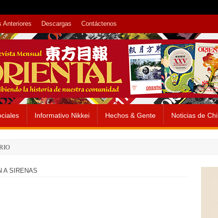
 Anteriores
Descargas
Contáctenos
ciales
Informativo Nikkei
Hechos & Gente
Noticias de Ch
RIO
 A SIRENAS