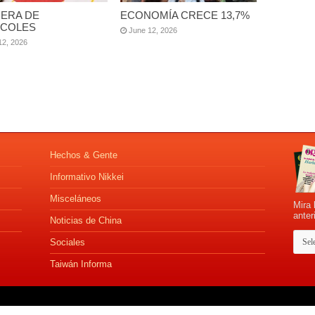
ERA DE
ECONOMÍA CRECE 13,7%
COLES
June 12, 2026
12, 2026
Hechos & Gente
Informativo Nikkei
Misceláneos
Mira 
anter
Noticias de China
Sociales
Taiwán Informa