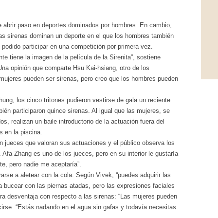
e abrir paso en deportes dominados por hombres. En cambio,
 Las sirenas dominan un deporte en el que los hombres también
podido participar en una competición por primera vez.
te tiene la imagen de la película de la Sirenita”, sostiene
Una opinión que comparte Hsu Kai-hsiang, otro de los
 mujeres pueden ser sirenas, pero creo que los hombres pueden
ung, los cinco tritones pudieron vestirse de gala un reciente
ién participaron quince sirenas. Al igual que las mujeres, se
 realizan un baile introductorio de la actuación fuera del
 en la piscina.
 jueces que valoran sus actuaciones y el público observa los
 Afa Zhang es uno de los jueces, pero en su interior le gustaría
rte, pero nadie me aceptaría”.
arse a aletear con la cola. Según Vivek, “puedes adquirir las
 bucear con las piernas atadas, pero las expresiones faciales
tra desventaja con respecto a las sirenas: “Las mujeres pueden
cirse. “Estás nadando en el agua sin gafas y todavía necesitas