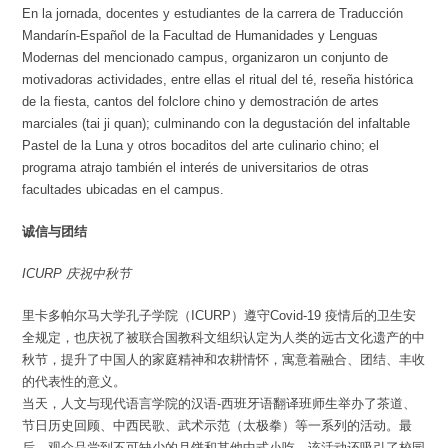
En la jornada, docentes y estudiantes de la carrera de Traducción
Mandarín-Español de la Facultad de Humanidades y Lenguas
Modernas del mencionado campus, organizaron un conjunto de
motivadoras actividades, entre ellas el ritual del té, reseña histórica
de la fiesta, cantos del folclore chino y demostración de artes
marciales (tai ji quan); culminando con la degustación del infaltable
Pastel de la Luna y otros bocaditos del arte culinario chino; el
programa atrajo también el interés de universitarios de otras
facultades ubicadas en el campus.
诚信与团结
ICURP 庆祝中秋节
里卡多帕尔马大学孔子学院（ICURP）遵守Covid-19 疫情后的卫生安
全规定，也庆祝了被联合国教科文组织认定为人类的远古文化遗产的中
秋节，提升了中国人的家庭精神和农耕情怀，寓意着融合、团结、丰收
的代表性的意义。
当天，人文与现代语言学院的汉语-西班牙语翻译班师生举办了茶道、
节日历史回顾、中西民歌、武术示范（太极拳）等一系列的活动。最
后，观众品尝到不可缺少的月饼和其他中式小吃。该活动还吸引了校园