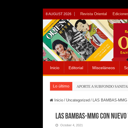
Revista Oriental
Ediciones
8 AUGUST 2026
Inicio
Editorial
Misceláneos
So
Lo último
APORTE A SUBFONDO SANITA
Inicio
/
Uncategorized
/
LAS BAMBAS-MMG 
LAS BAMBAS-MMG CON NUEVO 
October 4, 2021