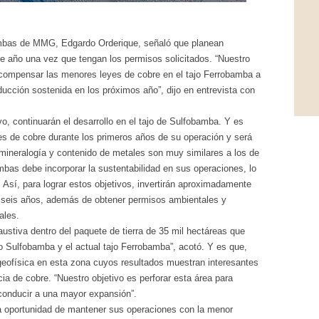
ambas de MMG, Edgardo Orderique, señaló que planean
año una vez que tengan los permisos solicitados. “Nuestro
o compensar las menores leyes de cobre en el tajo Ferrobamba a
ucción sostenida en los próximos año”, dijo en entrevista con
, continuarán el desarrollo en el tajo de Sulfobamba. Y es
s de cobre durante los primeros años de su operación y será
 mineralogía y contenido de metales son muy similares a los de
as debe incorporar la sustentabilidad en sus operaciones, lo
 Así, para lograr estos objetivos, invertirán aproximadamente
o seis años, además de obtener permisos ambientales y
ales.
ustiva dentro del paquete de tierra de 35 mil hectáreas que
o Sulfobamba y el actual tajo Ferrobamba”, acotó. Y es que,
eofísica en esta zona cuyos resultados muestran interesantes
ia de cobre. “Nuestro objetivo es perforar esta área para
conducir a una mayor expansión”.
a oportunidad de mantener sus operaciones con la menor