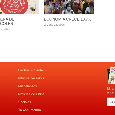
ERA DE
ECONOMÍA CRECE 13,7%
COLES
June 12, 2026
12, 2026
Hechos & Gente
Informativo Nikkei
Misceláneos
Mira 
anter
Noticias de China
Sociales
Taiwán Informa