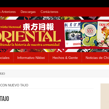
 Anteriores
Descargas
Contáctenos
ciales
Informativo Nikkei
Hechos & Gente
Noticias de Ch
RIO
CON NUEVO TAJO
TAJO