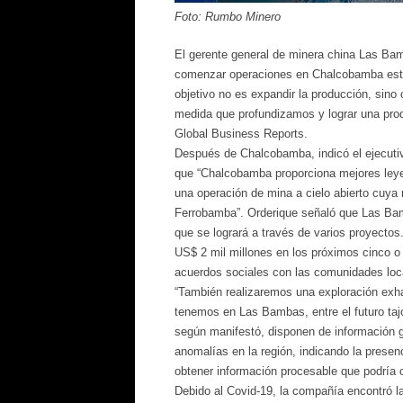
Foto: Rumbo Minero
El gerente general de minera china Las B
comenzar operaciones en Chalcobamba este 
objetivo no es expandir la producción, sin
medida que profundizamos y lograr una prod
Global Business Reports.
Después de Chalcobamba, indicó el ejecutivo
que “Chalcobamba proporciona mejores leye
una operación de mina a cielo abierto cuya
Ferrobamba”. Orderique señaló que Las Bamb
que se logrará a través de varios proyectos.
US$ 2 mil millones en los próximos cinco 
acuerdos sociales con las comunidades loc
“También realizaremos una exploración exha
tenemos en Las Bambas, entre el futuro taj
según manifestó, disponen de información g
anomalías en la región, indicando la presenc
obtener información procesable que podría 
Debido al Covid-19, la compañía encontró l