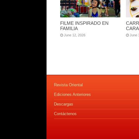
FILME INSPIRADO EN
CARR
FAMILIA
CARA
June 12, 2026
June 
Revista Oriental
Ediciones Anteriores
Descargas
Contáctenos