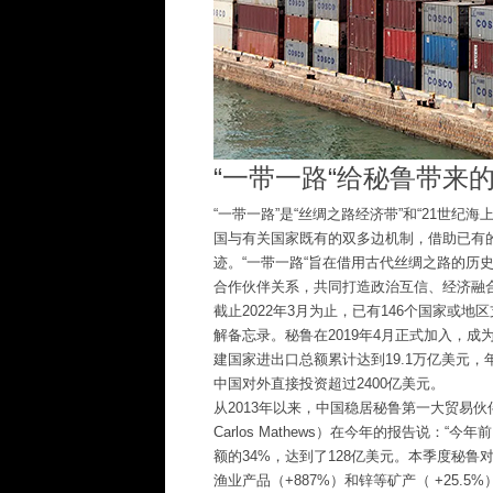
“一带一路“给秘鲁带来
“一带一路”是“丝绸之路经济带”和“21世纪
国与有关国家既有的双多边机制，借助已有
迹。“一带一路“旨在借用古代丝绸之路的历
合作伙伴关系，共同打造政治互信、经济融
截止2022年3月为止，已有146个国家或
解备忘录。秘鲁在2019年4月正式加入，成为
建国家进出口总额累计达到19.1万亿美元，
中国对外直接投资超过2400亿美元。
从2013年以来，中国稳居秘鲁第一大贸易伙
Carlos Mathews）在今年的报告说
额的34%，达到了128亿美元。本季度秘鲁对华
渔业产品（+887%）和锌等矿产（ +25.