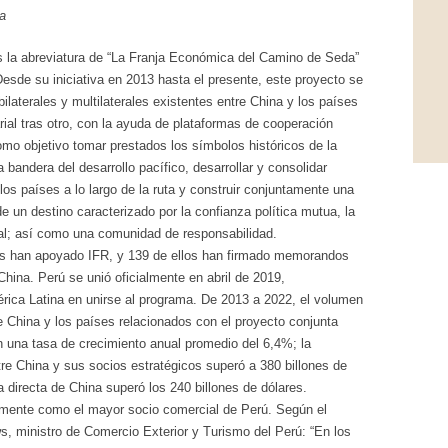
a
 es la abreviatura de “La Franja Económica del Camino de Seda”
esde su iniciativa en 2013 hasta el presente, este proyecto se
aterales y multilaterales existentes entre China y los países
ial tras otro, con la ayuda de plataformas de cooperación
como objetivo tomar prestados los símbolos históricos de la
 bandera del desarrollo pacífico, desarrollar y consolidar
s países a lo largo de la ruta y construir conjuntamente una
un destino caracterizado por la confianza política mutua, la
ral; así como una comunidad de responsabilidad.
es han apoyado IFR, y 139 de ellos han firmado memorandos
hina. Perú se unió oficialmente en abril de 2019,
rica Latina en unirse al programa. De 2013 a 2022, el volumen
e China y los países relacionados con el proyecto conjunta
on una tasa de crecimiento anual promedio del 6,4%; la
e China y sus socios estratégicos superó a 380 billones de
ra directa de China superó los 240 billones de dólares.
mente como el mayor socio comercial de Perú. Según el
, ministro de Comercio Exterior y Turismo del Perú: “En los