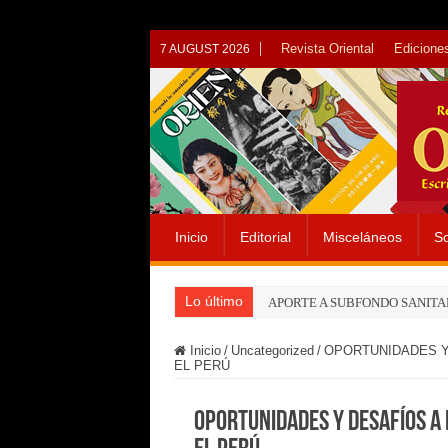
Revista Oriental
Ediciones
7 AUGUST 2026
Inicio
Editorial
Misceláneos
So
Lo último
APORTE A SUBFONDO SANITA
Inicio
/
Uncategorized
/
OPORTUNIDADES Y D
EL PERÚ
OPORTUNIDADES Y DESAFÍOS A L