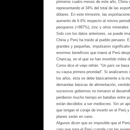
primeros cuatro meses de este año, China s
representando el 34% del total de las expor
dólares. En este trimestre, las exportacio
aumento de 6.6% respecto al mismo periodo
pesqueros (+887%), zinc y otros minerales
Solo con los datos anteriores, se puede ima
China y Perú ha traído al pueblo peruano. E
grandes y pequeñas, impulsaron significati
enormes beneficios que traerá al Perú despu
Chancay, en el que se han invertido miles d
Como dice el viejo refrán: “Un país se basa
su causa primera prioridad”. Si analizamos r
los años, ésta se debe básicamente a la in
demandas básicas de alimentación, vestido, 
sucesivos gobiernos no tomaron el desarroll
perdieron mucho tiempo en batallas entre pa
están decididos a ser mediocres. Sin un apo
que tengan el coraje de invertir en el Perú
planes serán en vano.
Algunos dicen que es imposible que el Perú 
creo que para el Perú cumple con las exige