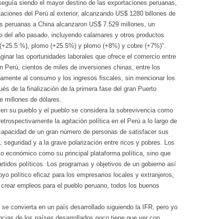
eguía siendo el mayor destino de las exportaciones peruanas,
taciones del Perú al exterior, alcanzando US$ 1280 billones de
nes peruanas a China alcanzaron US$ 7.529 millones, un
 del año pasado, incluyendo calamares y otros productos
 (+25.5 %), plomo (+25.5%) y plomo (+8%) y cobre (+7%)”.
ginar las oportunidades laborales que ofrece el comercio entre
n Perú, cientos de miles de inversiones chinas, entre los
vamente al consumo y los ingresos fiscales, sin mencionar los
és de la finalización de la primera fase del gran Puerto
e millones de dólares.
 en su pueblo y el pueblo se considera la sobrevivencia como
etrospectivamente la agitación política en el Perú a lo largo de
capacidad de un gran número de personas de satisfacer sus
seguridad y a la grave polarización entre ricos y pobres. Los
o económico como su principal plataforma política, sino que
rtidos políticos. Los programas y objetivos de un gobierno así
yo político eficaz para los empresarios locales y extranjeros,
 y crear empleos para el pueblo peruano, todos los buenos
se convierta en un país desarrollado siguiendo la IFR, pero yo
ncias de los países desarrollados poco tiene que ver con