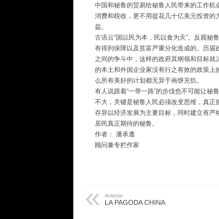
中国和秘鲁的贸易给秘鲁人民带来的工作机
消费和税收，更不用提花几十亿美元投资的
益。
古语云“国以民为本，民以食为天”。反观秘
有得到保障以及贫富严重分化造成的。历届
之间的争斗中，这样的政府其纲领和目标就
的本土和外国企业家没有行之有效的政策上
么所有美好的计划都无异于画饼充饥。
有人说跟着“一带一路”的步伐也不可能让秘
不大，关键是秘鲁人民必须改变思维，真正
存异以经济发展为主要目标，同时建立有严
居民真正期待的秘鲁。
作者： 潘承遵
顾问兼专栏作家
Anterior
LA PAGODA CHINA