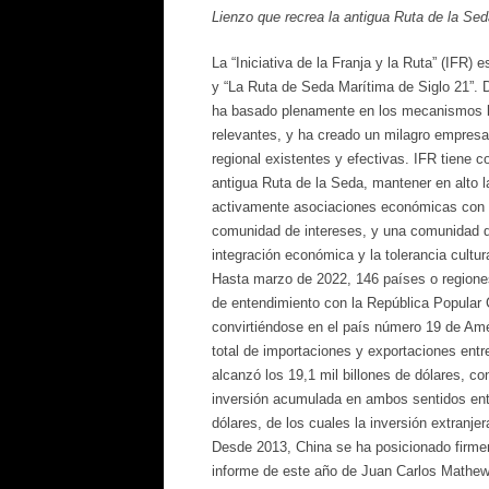
Lienzo que recrea la antigua Ruta de la Sed
La “Iniciativa de la Franja y la Ruta” (IFR)
y “La Ruta de Seda Marítima de Siglo 21”. D
ha basado plenamente en los mecanismos bil
relevantes, y ha creado un milagro empresar
regional existentes y efectivas. IFR tiene 
antigua Ruta de la Seda, mantener en alto la
activamente asociaciones económicas con lo
comunidad de intereses, y una comunidad de 
integración económica y la tolerancia cultu
Hasta marzo de 2022, 146 países o region
de entendimiento con la República Popular C
convirtiéndose en el país número 19 de Amé
total de importaciones y exportaciones entr
alcanzó los 19,1 mil billones de dólares, c
inversión acumulada en ambos sentidos entr
dólares, de los cuales la inversión extranje
Desde 2013, China se ha posicionado firme
informe de este año de Juan Carlos Mathews