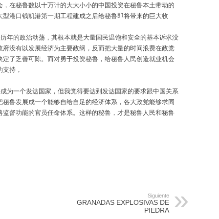
会，在秘鲁数以十万计的大大小小的中国投资在秘鲁本土带动的
大型港口钱凯港第一期工程建成之后给秘鲁即将带来的巨大收
鲁历年的政治动荡，其根本就是大量国民温饱和安全的基本诉求没
政府没有以发展经济为主要政纲，反而把大量的时间浪费在政党
决定了乏善可陈。而对勇于投资秘鲁，给秘鲁人民创造就业机会
的支持，
鲁成为一个发达国家，但我觉得要达到发达国家的要求跟中国关系
把秘鲁发展成一个能够自给自足的经济体系，各大政党能够求同
格监督功能的官员任命体系。这样的秘鲁，才是秘鲁人民和秘鲁
Siguiente
GRANADAS EXPLOSIVAS DE
PIEDRA