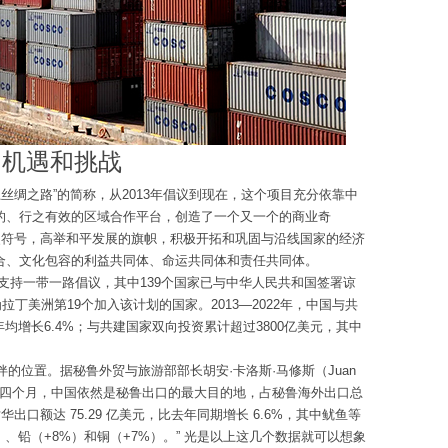
的机遇和挑战
海上丝绸之路”的简称，从2013年倡议到现在，这个项目充分依靠中
的、行之有效的区域合作平台，创造了一个又一个的商业奇
史符号，高举和平发展的旗帜，积极开拓和巩固与沿线国家的经济
合、文化包容的利益共同体、命运共同体和责任共同体。
地区支持一带一路倡议，其中139个国家已与中华人民共和国签署谅
拉丁美洲第19个加入该计划的国家。2013—2022年，中国与共
年均增长6.4%；与共建国家双向投资累计超过3800亿美元，其中
伴的位置。据秘鲁外贸与旅游部部长胡安·卡洛斯·马修斯（Juan
：“今年前四个月，中国依然是秘鲁出口的最大目的地，占秘鲁海外出口总
出口额达 75.29 亿美元，比去年同期增长 6.6%，其中鱿鱼等
5%）、铅（+8%）和铜（+7%）。” 光是以上这几个数据就可以想象