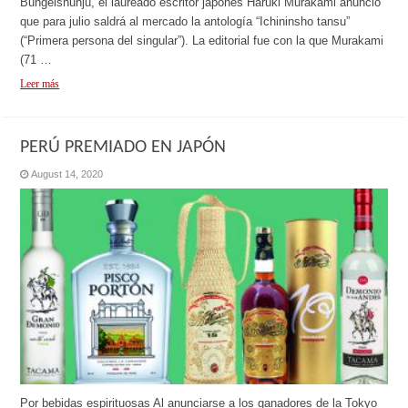
Bungeishunju, el laureado escritor japonés Haruki Murakami anunció
que para julio saldrá al mercado la antología “Ichininsho tansu”
(“Primera persona del singular”). La editorial fue con la que Murakami
(71 …
Leer más
PERÚ PREMIADO EN JAPÓN
August 14, 2020
Por bebidas espirituosas Al anunciarse a los ganadores de la Tokyo